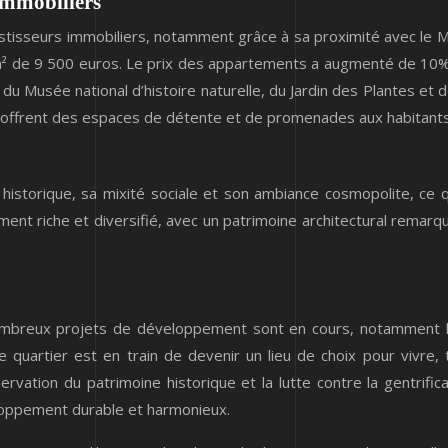
 immobiliers
vestisseurs immobiliers, notamment grâce à sa proximité avec le Ma
 m² de 9 500 euros. Le prix des appartements a augmenté de 10%
du Musée national d’histoire naturelle, du Jardin des Plantes et 
s, offrent des espaces de détente et de promenades aux habitants 
istorique, sa mixité sociale et son ambiance cosmopolite, ce qui 
ment riche et diversifié, avec un patrimoine architectural remarq
ombreux projets de développement sont en cours, notamment la 
e quartier est en train de devenir un lieu de choix pour vivre, t
servation du patrimoine historique et la lutte contre la gentrifica
eloppement durable et harmonieux.