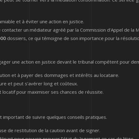
miable et à éviter une action en justice.
 de contacter un médiateur agréé par la Commission d’Appel de la
000
dossiers, ce qui témoigne de son importance pour la résoluti
engager une action en justice devant le tribunal compétent pour dem
caution et à payer des dommages et intérêts au locataire.
ure et peut s’avérer long et coûteux.
oit locatif pour maximiser ses chances de réussite.
l est important de suivre quelques conseils pratiques.
use de restitution de la caution avant de signer.
départ pour pouvoir prouver l’état du logement en cas de litige.