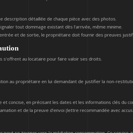
une description détaillée de chaque pièce avec des photos.
e signaler tout dommage existant dès l’arrivée, même minime.
entrée et de sortie, le propriétaire doit fournir des preuves justif
aution
s s’offrent au locataire pour faire valoir ses droits.
tion au propriétaire en lui demandant de justifier la non-restituti
 et concise, en précisant les dates et les informations clés du con
clamation et de la preuve d’envoi (lettre recommandée avec accus
taire peut se tourner vers la médiation consommation. Ce service 